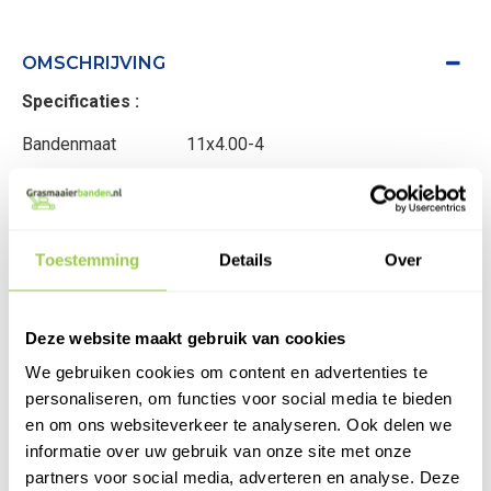
OMSCHRIJVING
Specificaties :
Bandenmaat 11x4.00-4
Type band Tube Tyre
Afmetingen band
Toestemming
Details
Over
Gewicht 3,0 kg
Kleurband Zwart
Deze website maakt gebruik van cookies
Merk Kingstyre
We gebruiken cookies om content en advertenties te
personaliseren, om functies voor social media te bieden
Ventiel Haaks/Gebogen
en om ons websiteverkeer te analyseren. Ook delen we
Verzendkosten € 6,95
informatie over uw gebruik van onze site met onze
partners voor social media, adverteren en analyse. Deze
Vandaag voor 16:00 besteld, vandaag verzonden