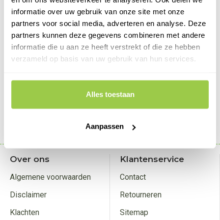
Verkeerd artikel ontvangen
informatie over uw gebruik van onze site met onze
partners voor social media, adverteren en analyse. Deze
Ja
Nee
Product is geopend
partners kunnen deze gegevens combineren met andere
Aanvulling op reden van
informatie die u aan ze heeft verstrekt of die ze hebben
retourneren
verzameld op basis van uw gebruik van hun services.
Alles toestaan
TERUG
VERDER
Aanpassen
Over ons
Klantenservice
Algemene voorwaarden
Contact
Disclaimer
Retourneren
Klachten
Sitemap