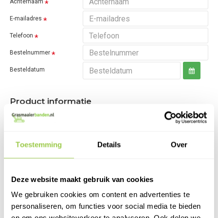
Achternaam
E-mailadres
Telefoon
Bestelnummer
Besteldatum
Product informatie
Product:
Toestemming
Details
Over
Model
Aantal
Deze website maakt gebruik van cookies
Anders, geef details
Reden van retour
Bestelfout
We gebruiken cookies om content en advertenties te
Defect, geef details
personaliseren, om functies voor social media te bieden
Dood bij aankomst
en om ons websiteverkeer te analyseren. Ook delen we