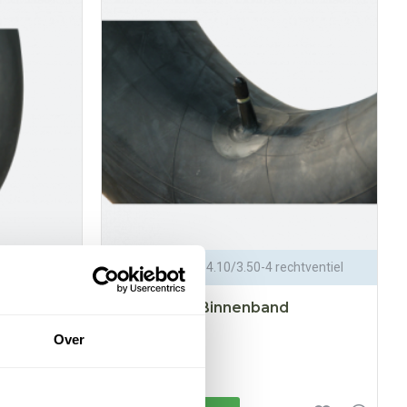
/gebogen
Binnenband 4.10/3.50-4 rechtventiel
4.10/3.50-4 Binnenband
Rechtventiel
Over
€5,95