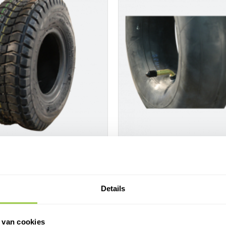
enband 9.50x3.50-4 4PR
Binnenband 4.10/3.50-4 haaks
ventiel
 4PR Buitenband
Binnenband 4.10/3.50-4
Details
Haaks/gebogen ventiel
€5,95
 van cookies