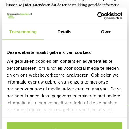
kunnen wij niet garanderen dat de ter beschikking gestelde informatie
volledig, juist, nauwkeurig of bijgewerkt is. Als de op (of via) de site
verstrekte informatie tekortkomingen vertoont, zullen wij de grootst
mogelijke inspanning leveren om dat zo snel mogelijk te corrigeren.
Wij kunnen niet aansprakelijk worden gesteld voor rechtstreekse of
Toestemming
Details
Over
indirecte schade die ontstaat uit het gebruik van de site of van de op of
via de site ter beschikking gestelde informatie..
Intellectuele eigendommen
Deze website maakt gebruik van cookies
U hebt het recht om de informatie op deze website te raadplegen, voor
We gebruiken cookies om content en advertenties te
persoonlijk gebruik te downloaden en te reproduceren, mits u de bron
personaliseren, om functies voor social media te bieden
vermeldt, overeenkomstig de bepalingen van de wetten op het
en om ons websiteverkeer te analyseren. Ook delen we
auteursrecht en andere rechten. Voor de reproductie of het gebruik van
informatie over uw gebruik van onze site met onze
informatie is altijd voorafgaande toestemming vereist. Over de
reproductie van informatie kunt u contact opnemen met de beheerder
partners voor social media, adverteren en analyse. Deze
van de site.
partners kunnen deze gegevens combineren met andere
informatie die u aan ze heeft verstrekt of die ze hebben
verzameld op basis van uw gebruik van hun services.
Over ons
Klantenservice
Algemene voorwaarden
Contact