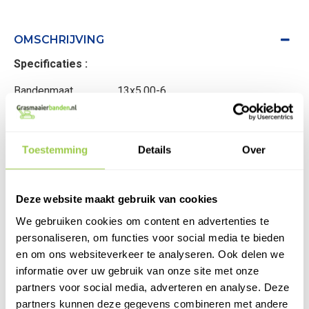
OMSCHRIJVING
Specificaties :
Bandenmaat 13x5.00-6
Type band Binnenband
Afmetingen band
Toestemming
Details
Over
Gewicht 0,6 kg
Kleurband Zwart
Deze website maakt gebruik van cookies
We gebruiken cookies om content en advertenties te
Merk Kingstyre
personaliseren, om functies voor social media te bieden
Ventiel Recht ventiel
en om ons websiteverkeer te analyseren. Ook delen we
informatie over uw gebruik van onze site met onze
Verzendkosten € 6,95
partners voor social media, adverteren en analyse. Deze
partners kunnen deze gegevens combineren met andere