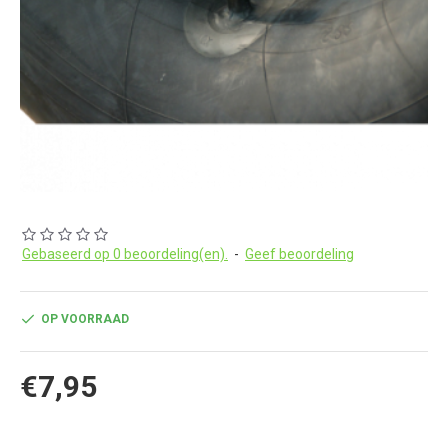
Gebaseerd op 0 beoordeling(en).
-
Geef beoordeling
OP VOORRAAD
€7,95