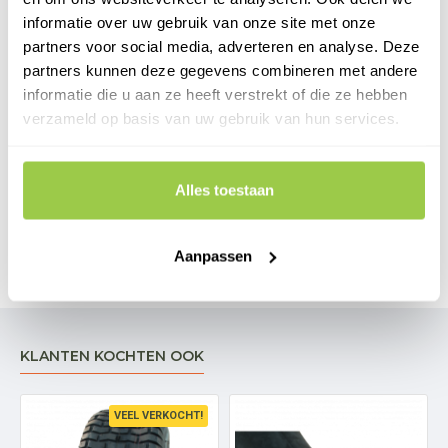
informatie over uw gebruik van onze site met onze
Advies met binnenband
partners voor social media, adverteren en analyse. Deze
partners kunnen deze gegevens combineren met andere
informatie die u aan ze heeft verstrekt of die ze hebben
Verzendkosten € 6,95
verzameld op basis van uw gebruik van hun services.
Alles toestaan
BEOORDELINGEN
Aanpassen
KLANTEN KOCHTEN OOK
VEEL VERKOCHT!