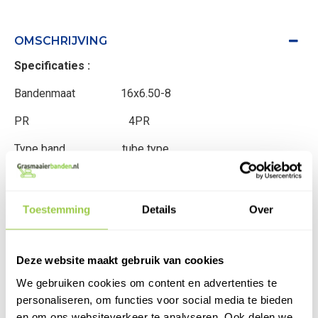
OMSCHRIJVING
Specificaties :
Bandenmaat 16x6.50-8
PR 4PR
Type band tube type
Diameter mm 406
Breedte mm 162
Toestemming
Details
Over
Gewicht 3,0 kg
Kleurband Zwart
Deze website maakt gebruik van cookies
We gebruiken cookies om content en advertenties te
Merk Kingstyre
personaliseren, om functies voor social media te bieden
Draagvermogen 200 kg
en om ons websiteverkeer te analyseren. Ook delen we