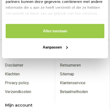
partners kunnen deze gegevens combineren met andere
€139,95
informatie die u aan ze heeft verstrekt of die ze hebben
verzameld op basis van uw gebruik van hun services.
BESTELLEN
Alles toestaan
Weergeven 1 t/m 3 van in totaal 3
Over ons
Aanpassen
Klantenservice
Algemene voorwaarden
Contact
Disclaimer
Retourneren
Klachten
Sitemap
Privacy policy
Klantenservice
Verzendkosten
Betaalmethoden
Mijn account