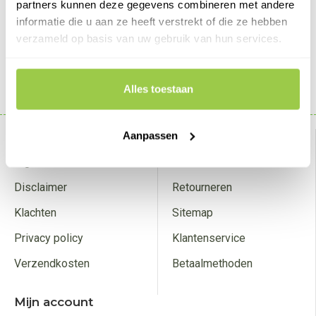
partners kunnen deze gegevens combineren met andere
€179,00
€179,00
informatie die u aan ze heeft verstrekt of die ze hebben
verzameld op basis van uw gebruik van hun services.
BESTELLEN
BESTELLEN
Alles toestaan
Weergeven 1 t/m 4 van in totaal 4
Over ons
Aanpassen
Klantenservice
Algemene voorwaarden
Contact
Disclaimer
Retourneren
Klachten
Sitemap
Privacy policy
Klantenservice
Verzendkosten
Betaalmethoden
Mijn account