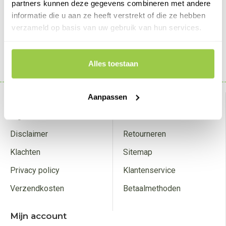
partners kunnen deze gegevens combineren met andere
€24,95
informatie die u aan ze heeft verstrekt of die ze hebben
verzameld op basis van uw gebruik van hun services.
BESTELLEN
Alles toestaan
Weergeven 1 t/m 3 van in totaal 3
Over ons
Aanpassen
Klantenservice
Algemene voorwaarden
Contact
Disclaimer
Retourneren
Klachten
Sitemap
Privacy policy
Klantenservice
Verzendkosten
Betaalmethoden
Mijn account