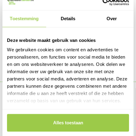
Toestemming
Details
Over
16x6.50-8 (190-8) Binnenband recht ventiel
16x6.50-8 4PR Buitenband
€11,95
€32,95
Deze website maakt gebruik van cookies
We gebruiken cookies om content en advertenties te
BESTELLEN
BESTELLEN
personaliseren, om functies voor social media te bieden
en om ons websiteverkeer te analyseren. Ook delen we
informatie over uw gebruik van onze site met onze
Weergeven 1 t/m 2 van in totaal 2
partners voor social media, adverteren en analyse. Deze
partners kunnen deze gegevens combineren met andere
Over ons
Klantenservice
informatie die u aan ze heeft verstrekt of die ze hebben
verzameld op basis van uw gebruik van hun services.
Algemene voorwaarden
Contact
Disclaimer
Retourneren
Alles toestaan
Klachten
Sitemap
Privacy policy
Klantenservice